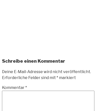
Zum
Inhalt
springen
ANDREAS-
OELZNER.DE
Fotografie und Design
Schreibe einen Kommentar
Deine E-Mail-Adresse wird nicht veröffentlicht.
Erforderliche Felder sind mit
*
markiert
Kommentar
*