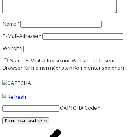
Name
*
E-Mail-Adresse
*
Website
Name, E-Mail-Adresse und Website in diesem
Browser für meinen nächsten Kommentar speichern.
CAPTCHA Code
*
Beitragsnavigation
Vorheriger