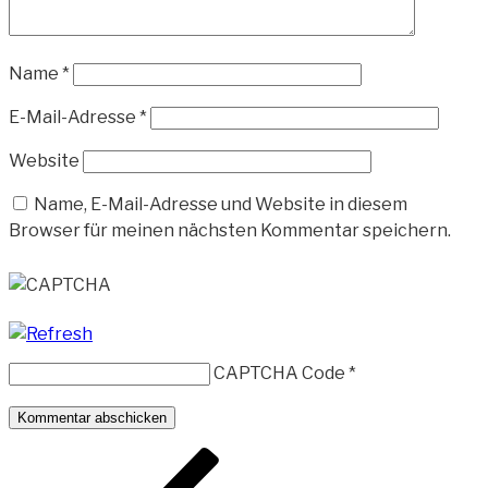
Name
*
E-Mail-Adresse
*
Website
Name, E-Mail-Adresse und Website in diesem
Browser für meinen nächsten Kommentar speichern.
CAPTCHA Code
*
Beitragsnavigation
Vorheriger
Beitrag