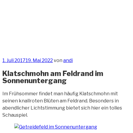
Zum
Inhalt
springen
ANDREAS-
OELZNER.DE
Fotografie und Design
Veröffentlicht
1. Juli 2017
19. Mai 2022
von
andi
am
Klatschmohn am Feldrand im
Sonnenuntergang
Im Frühsommer findet man häufig Klatschmohn mit
seinen knallroten Blüten am Feldrand. Besonders in
abendlicher Lichtstimmung bietet sich hier ein tolles
Schauspiel.