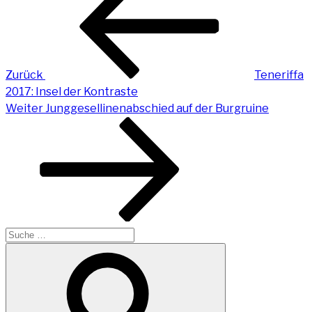
Zurück
Teneriffa
2017: Insel der Kontraste
Nächster
Weiter
Junggesellinenabschied auf der Burgruine
Beitrag
Suche
nach:
Suchen