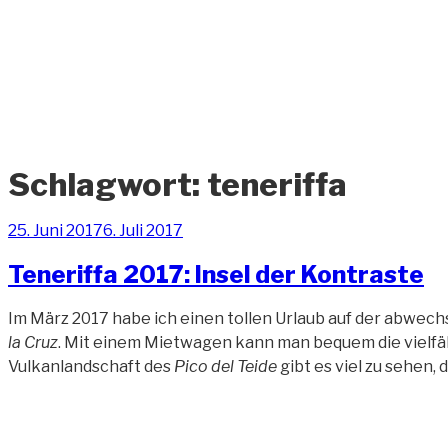
Zum
Inhalt
springen
ANDREAS-OELZNER.
Fotografie und Design
Schlagwort:
teneriffa
Veröffentlicht
25. Juni 2017
6. Juli 2017
am
Teneriffa 2017: Insel der Kontraste
Im März 2017 habe ich einen tollen Urlaub auf der abwech
la Cruz
. Mit einem Mietwagen kann man bequem die vielfäl
Vulkanlandschaft des
Pico del Teide
gibt es viel zu sehen, 