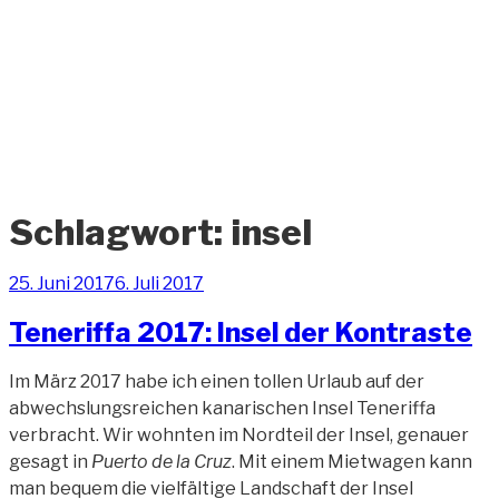
Zum
Inhalt
springen
ANDREAS-
OELZNER.DE
Fotografie und Design
Schlagwort:
insel
Veröffentlicht
25. Juni 2017
6. Juli 2017
am
Teneriffa 2017: Insel der Kontraste
Im März 2017 habe ich einen tollen Urlaub auf der
abwechslungsreichen kanarischen Insel Teneriffa
verbracht. Wir wohnten im Nordteil der Insel, genauer
gesagt in
Puerto de la Cruz
. Mit einem Mietwagen kann
man bequem die vielfältige Landschaft der Insel