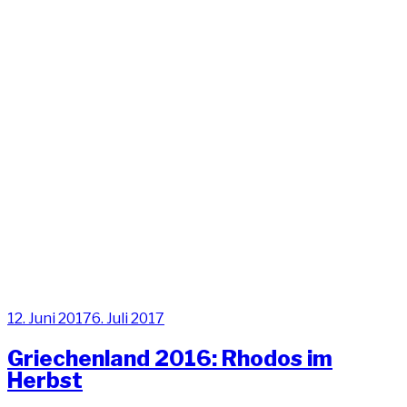
Veröffentlicht
12. Juni 2017
6. Juli 2017
am
Griechenland 2016: Rhodos im
Herbst