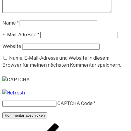
Name
*
E-Mail-Adresse
*
Website
Name, E-Mail-Adresse und Website in diesem
Browser für meinen nächsten Kommentar speichern.
CAPTCHA Code
*
Beitragsnavigation
Vorheriger