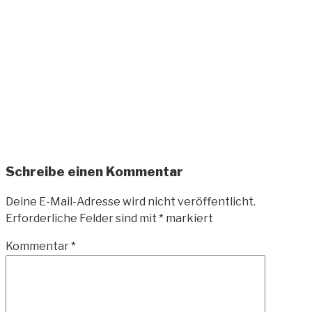
Zum
Inhalt
springen
ANDREAS-
OELZNER.DE
Fotografie und Design
Schreibe einen Kommentar
Deine E-Mail-Adresse wird nicht veröffentlicht.
Erforderliche Felder sind mit
*
markiert
Kommentar
*