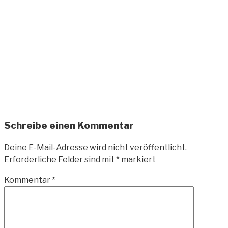
Zum
Inhalt
springen
ANDREAS-
OELZNER.DE
Fotografie und Design
Schreibe einen Kommentar
Deine E-Mail-Adresse wird nicht veröffentlicht.
Erforderliche Felder sind mit
*
markiert
Kommentar
*