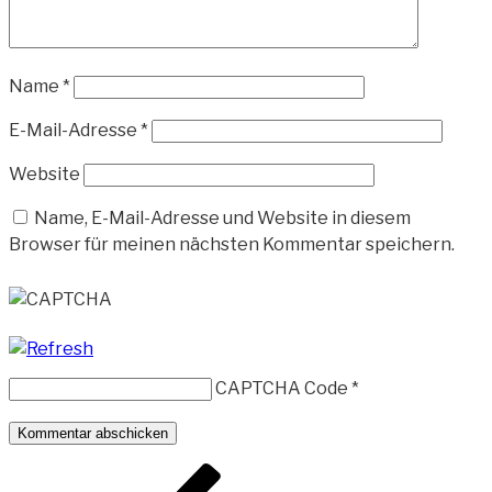
Name
*
E-Mail-Adresse
*
Website
Name, E-Mail-Adresse und Website in diesem
Browser für meinen nächsten Kommentar speichern.
CAPTCHA Code
*
Beitragsnavigation
Vorheriger