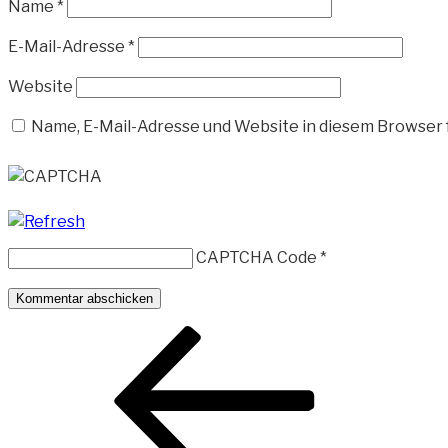
Name
*
E-Mail-Adresse
*
Website
Name, E-Mail-Adresse und Website in diesem Browser
CAPTCHA Code
*
Beitragsnavigation
Vorheriger
Beitrag