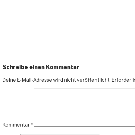
Zum
Inhalt
springen
ANDREAS-OELZNER.
Fotografie und Design
Schreibe einen Kommentar
Deine E-Mail-Adresse wird nicht veröffentlicht.
Erforderli
Kommentar
*