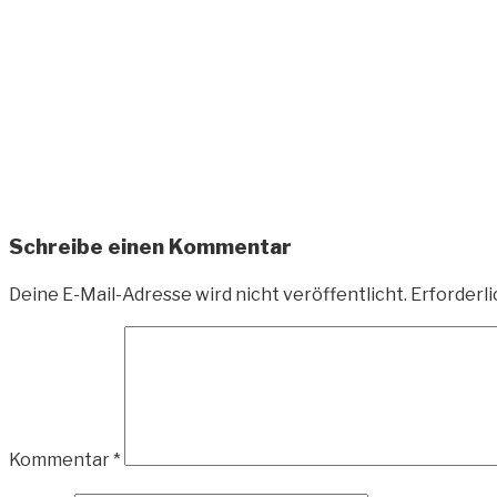
Zum
Inhalt
springen
ANDREAS-OELZNER.
Fotografie und Design
Schreibe einen Kommentar
Deine E-Mail-Adresse wird nicht veröffentlicht.
Erforderli
Kommentar
*