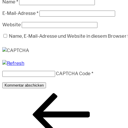
Name
*
E-Mail-Adresse
*
Website
Name, E-Mail-Adresse und Website in diesem Browser
CAPTCHA Code
*
Beitragsnavigation
Vorheriger
Beitrag