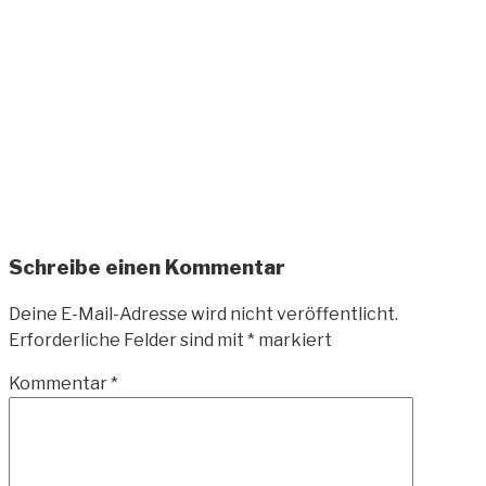
Zum
Inhalt
springen
ANDREAS-
OELZNER.DE
Fotografie und Design
Schreibe einen Kommentar
Deine E-Mail-Adresse wird nicht veröffentlicht.
Erforderliche Felder sind mit
*
markiert
Kommentar
*