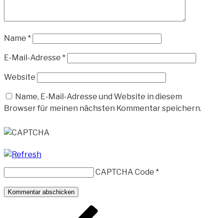
Name
*
E-Mail-Adresse
*
Website
Name, E-Mail-Adresse und Website in diesem
Browser für meinen nächsten Kommentar speichern.
CAPTCHA Code
*
Beitragsnavigation
Vorheriger