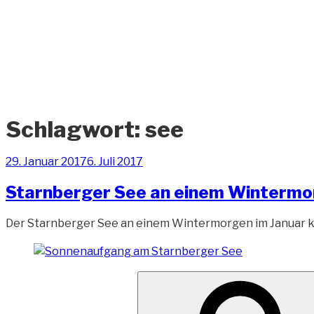
Zum
Inhalt
springen
ANDREAS-OELZNER.
Fotografie und Design
Schlagwort:
see
Veröffentlicht
29. Januar 2017
6. Juli 2017
am
Starnberger See an einem Winterm
Der Starnberger See an einem Wintermorgen im Januar 
Suche
nach: