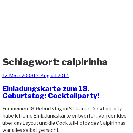
Zum
Inhalt
springen
ANDREAS-
OELZNER.DE
Fotografie und Design
Schlagwort:
caipirinha
Veröffentlicht
12. März 2008
13. August 2017
am
Einladungskarte zum 18.
Geburtstag: Cocktailparty!
Für meinen 18. Geburtstag im Stil einer Cocktailparty
habe ich eine Einladungskarte entworfen. Von der Idee
über das Layout und die Cocktail-Fotos des Caipirinhas
war alles selbst gemacht.